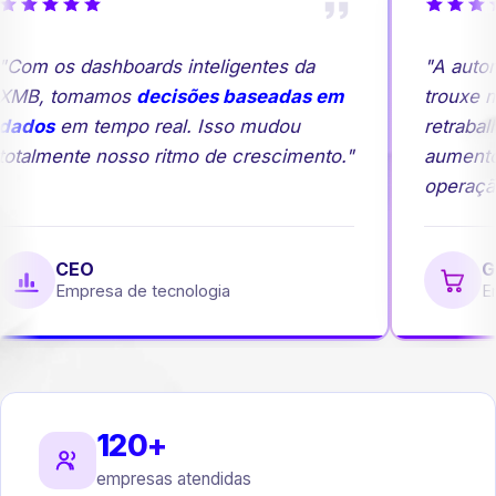
Com os dashboards inteligentes da
"A autom
MB, tomamos
decisões baseadas em
trouxe ma
ados
em tempo real. Isso mudou
retrabalh
otalmente nosso ritmo de crescimento."
aumento
operação
CEO
Ge
Empresa de tecnologia
Emp
120+
empresas atendidas