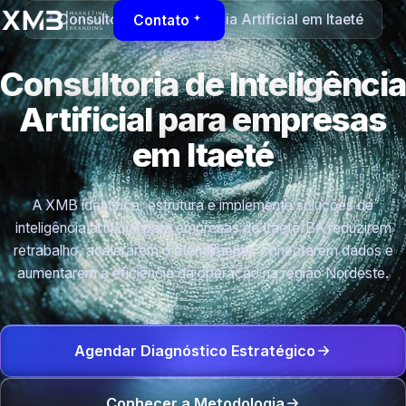
Consultoria de Inteligência Artificial em Itaeté
Contato
Consultoria de Inteligência
Artificial para empresas
em Itaeté
A XMB identifica, estrutura e implementa soluções de
inteligência artificial para empresas de Itaeté/BA reduzirem
retrabalho, acelerarem o atendimento, conectarem dados e
aumentarem a eficiência da operação na região Nordeste.
Agendar Diagnóstico Estratégico
Conhecer a Metodologia