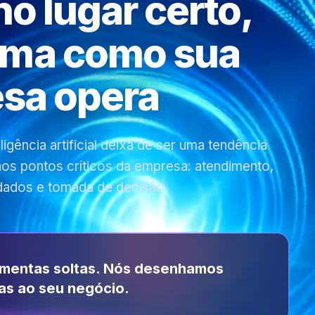
 no lugar certo,
rma como sua
sa opera
gência artificial deixa de ser uma tendência
 nos pontos críticos da empresa: atendimento,
dados e tomada de decisão.
amentas soltas. Nós desenhamos
as ao seu negócio.