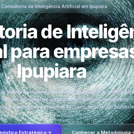
Consultoria de Inteligência Artificial em Ipupiara
oria de Inteligê
ial para empres
Ipupiara
a, estrutura e implementa soluções de inteligência artificial par
Ipupiara/BA reduzirem retrabalho, acelerarem o atendimento,
os e aumentarem a eficiência da operação na região Nordeste
nóstico Estratégico
Conhecer a Metodologia