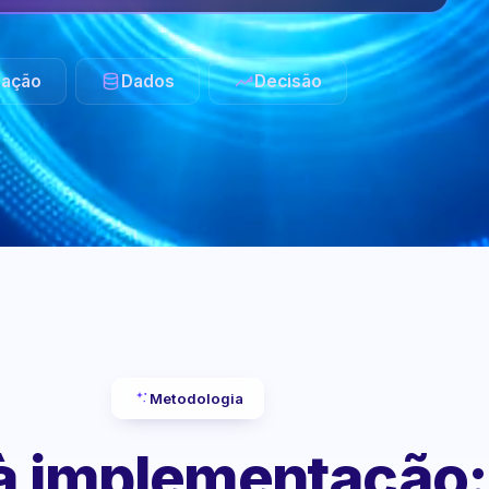
ação
Dados
Decisão
Metodologia
 à implementação