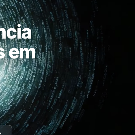
ncia
as em
a
.