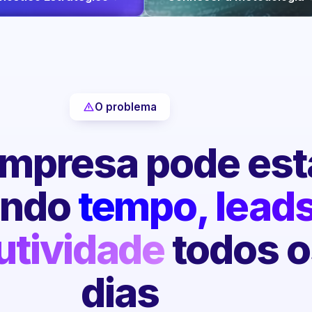
O problema
mpresa pode est
endo
tempo, leads
utividade
todos o
dias