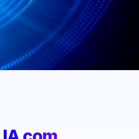
:
IA com