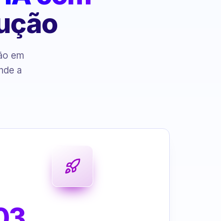
cução
ção em
nde a
03