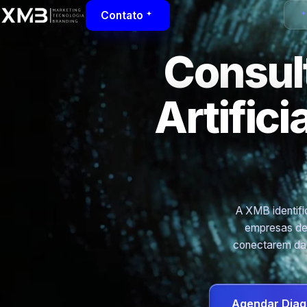
Contato
Consult
Artific
A XMB identific
empresas de 
conectarem dad
Agendar Diag