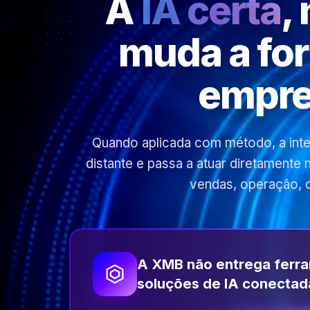
A
IA certa
,
muda a fo
empre
Quando aplicada com método, a inteli
distante e passa a atuar diretamente
vendas, operação, 
A XMB não entrega ferr
soluções de IA conectad