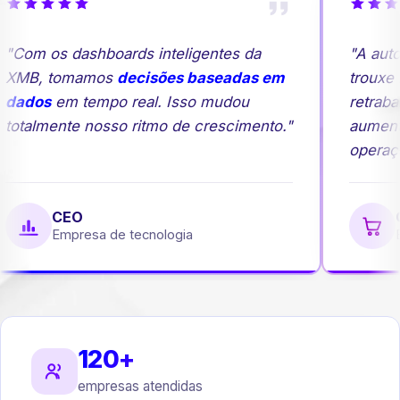
"Com os dashboards inteligentes da
"A auto
XMB, tomamos
decisões baseadas em
trouxe m
dados
em tempo real. Isso mudou
retraba
totalmente nosso ritmo de crescimento."
aument
operaçã
CEO
G
Empresa de tecnologia
E
120+
empresas atendidas