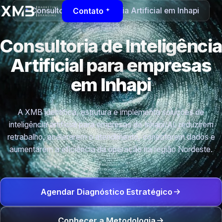
Consultoria de Inteligência Artificial em Inhapi
Contato
Consultoria de Inteligência
Artificial para empresas
em Inhapi
A XMB identifica, estrutura e implementa soluções de
inteligência artificial para empresas de Inhapi/AL reduzirem
retrabalho, acelerarem o atendimento, conectarem dados e
aumentarem a eficiência da operação na região Nordeste.
Agendar Diagnóstico Estratégico
Conhecer a Metodologia