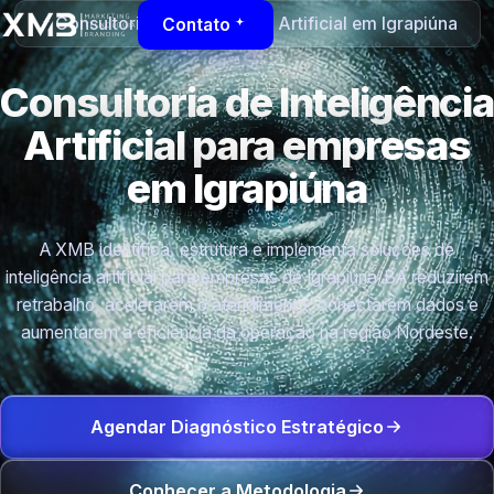
Consultoria de Inteligência Artificial em Igrapiúna
Contato
Consultoria de Inteligência
Artificial para empresas
em Igrapiúna
A XMB identifica, estrutura e implementa soluções de
inteligência artificial para empresas de Igrapiúna/BA reduzirem
retrabalho, acelerarem o atendimento, conectarem dados e
aumentarem a eficiência da operação na região Nordeste.
Agendar Diagnóstico Estratégico
Conhecer a Metodologia