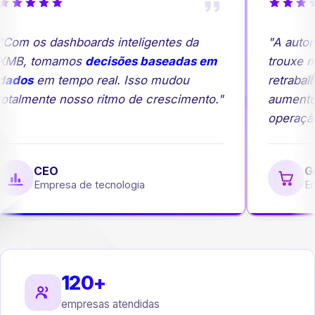
Com os dashboards inteligentes da
"A autom
MB, tomamos
decisões baseadas em
trouxe ma
ados
em tempo real. Isso mudou
retrabalh
otalmente nosso ritmo de crescimento."
aumento
operação
CEO
Ge
Empresa de tecnologia
Em
120+
empresas atendidas