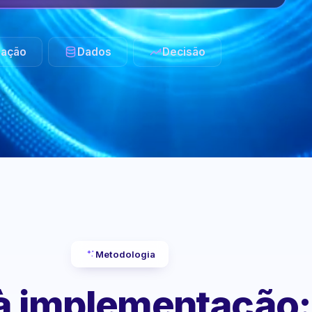
ação
Dados
Decisão
Metodologia
 à implementação