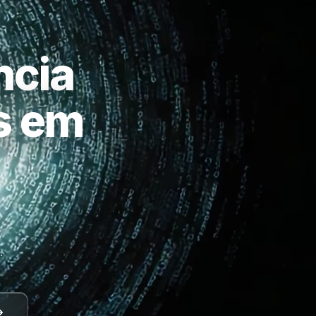
ncia
as em
a
.