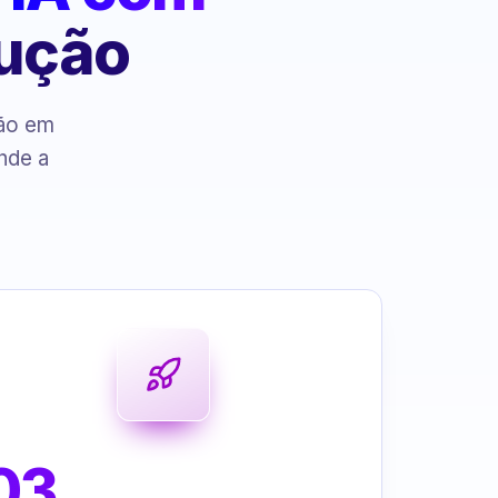
cução
ção em
nde a
03