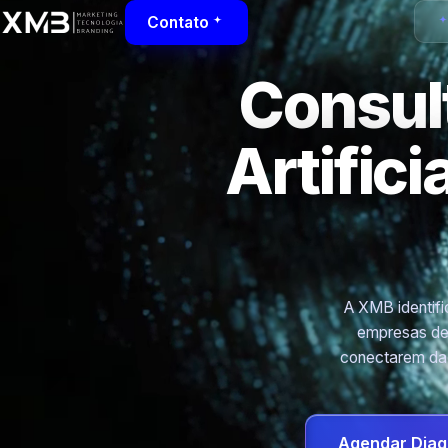
Contato
Consult
Artific
A XMB identific
empresas de 
conectarem dad
Agendar Diag