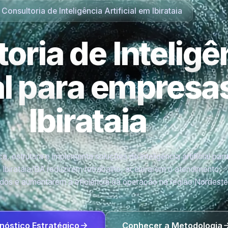
Consultoria de Inteligência Artificial em Ibirataia
oria de Inteligê
ial para empres
Ibirataia
a, estrutura e implementa soluções de inteligência artificial par
Ibirataia/BA reduzirem retrabalho, acelerarem o atendimento,
os e aumentarem a eficiência da operação na região Nordeste
nóstico Estratégico
Conhecer a Metodologia