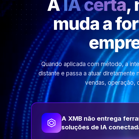
A
IA certa
,
muda a fo
empre
Quando aplicada com método, a inteli
distante e passa a atuar diretamente
vendas, operação, 
A XMB não entrega ferr
soluções de IA conectad