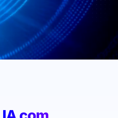
:
IA com