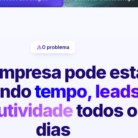
O problema
mpresa pode est
endo
tempo, leads
utividade
todos o
dias