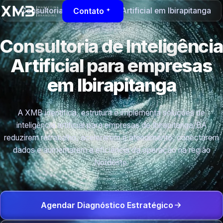
Consultoria de Inteligência Artificial em Ibirapitanga
Contato
Consultoria de Inteligência
Artificial para empresas
em Ibirapitanga
A XMB identifica, estrutura e implementa soluções de
inteligência artificial para empresas de Ibirapitanga/BA
reduzirem retrabalho, acelerarem o atendimento, conectarem
dados e aumentarem a eficiência da operação na região
Nordeste.
Agendar Diagnóstico Estratégico