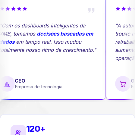
Com os dashboards inteligentes da
"A autom
MB, tomamos
decisões baseadas em
trouxe ma
ados
em tempo real. Isso mudou
retrabalh
otalmente nosso ritmo de crescimento."
aumento
operação
CEO
Ge
Empresa de tecnologia
Emp
120+