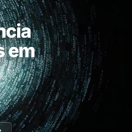
ncia
as em
a
.