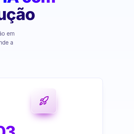
cução
ção em
nde a
03