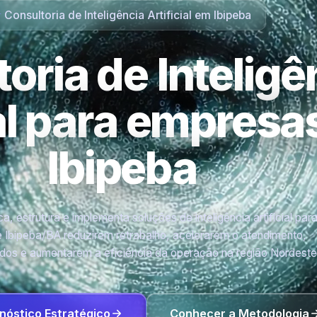
Consultoria de Inteligência Artificial em Ibipeba
oria de Inteligê
ial para empres
Ibipeba
a, estrutura e implementa soluções de inteligência artificial par
 Ibipeba/BA reduzirem retrabalho, acelerarem o atendimento,
os e aumentarem a eficiência da operação na região Nordeste
nóstico Estratégico
Conhecer a Metodologia