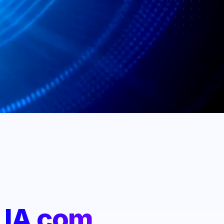
:
IA com