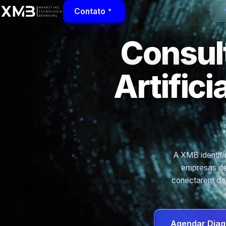
Contato
Consult
Artific
A XMB identific
empresas de
conectarem dad
Agendar Diag