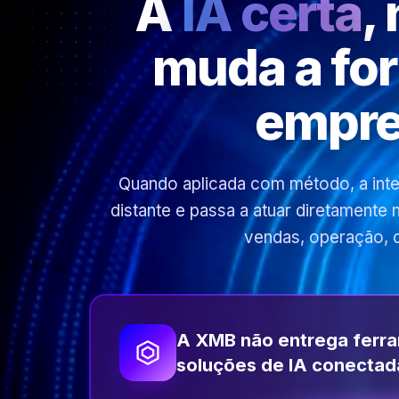
A
IA certa
,
muda a fo
empre
Quando aplicada com método, a inteli
distante e passa a atuar diretamente
vendas, operação, 
A XMB não entrega ferr
soluções de IA conectad