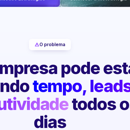
O problema
mpresa pode est
endo
tempo, leads
utividade
todos o
dias