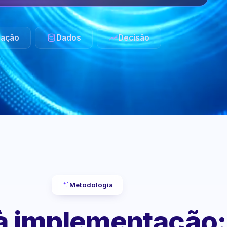
ação
Dados
Decisão
Metodologia
 à implementação