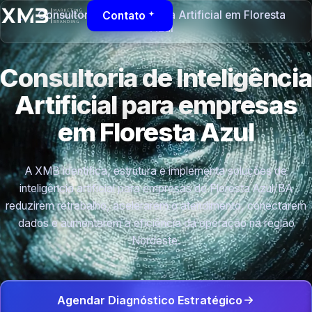
Consultoria de Inteligência Artificial em Floresta
Contato
Azul
Consultoria de Inteligência
Artificial para empresas
em Floresta Azul
A XMB identifica, estrutura e implementa soluções de
inteligência artificial para empresas de Floresta Azul/BA
reduzirem retrabalho, acelerarem o atendimento, conectarem
dados e aumentarem a eficiência da operação na região
Nordeste.
Agendar Diagnóstico Estratégico