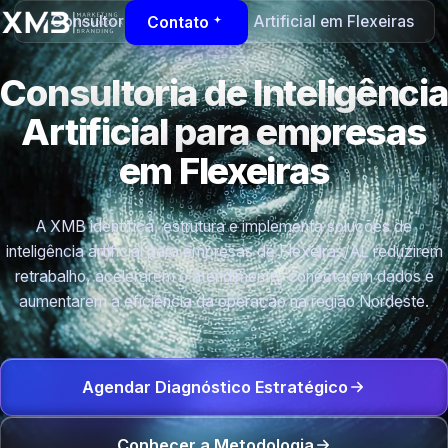
Consultoria de Inteligência Artificial em Flexeiras
Contato
Consultoria de Inteligência
Artificial para empresas
em Flexeiras
A XMB identifica, estrutura e implementa soluções de
inteligência artificial para empresas de Flexeiras/AL reduzirem
retrabalho, acelerarem o atendimento, conectarem dados e
aumentarem a eficiência da operação na região Nordeste.
Agendar Diagnóstico Estratégico
Conhecer a Metodologia