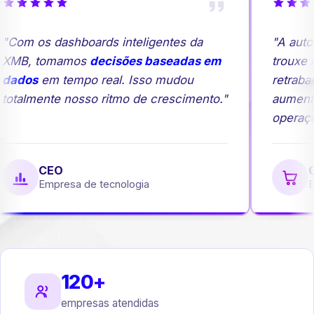
"Com os dashboards inteligentes da
"A auto
XMB, tomamos
decisões baseadas em
trouxe m
dados
em tempo real. Isso mudou
retrabal
totalmente nosso ritmo de crescimento."
aumento
operação
CEO
Ge
Empresa de tecnologia
Em
120+
empresas atendidas