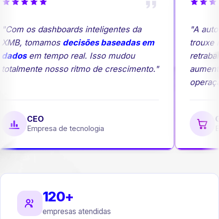
Com os dashboards inteligentes da
"A autom
XMB, tomamos
decisões baseadas em
trouxe ma
dados
em tempo real. Isso mudou
retrabal
otalmente nosso ritmo de crescimento."
aumento
operação
CEO
Ge
Empresa de tecnologia
Em
120+
empresas atendidas