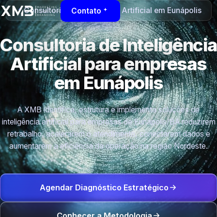
Consultoria de Inteligência Artificial em Eunápolis
Contato
Consultoria de Inteligência
Artificial para empresas
em Eunápolis
A XMB identifica, estrutura e implementa soluções de
inteligência artificial para empresas de Eunápolis/BA reduzirem
retrabalho, acelerarem o atendimento, conectarem dados e
aumentarem a eficiência da operação na região Nordeste.
Agendar Diagnóstico Estratégico
Conhecer a Metodologia