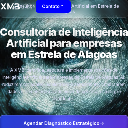
Consultoria de Inteligência Artificial em Estrela de
Contato
Alagoas
Consultoria de Inteligência
Artificial para empresas
em Estrela de Alagoas
A XMB identifica, estrutura e implementa soluções de
inteligência artificial para empresas de Estrela de Alagoas/AL
reduzirem retrabalho, acelerarem o atendimento, conectarem
dados e aumentarem a eficiência da operação na região
Nordeste.
Agendar Diagnóstico Estratégico