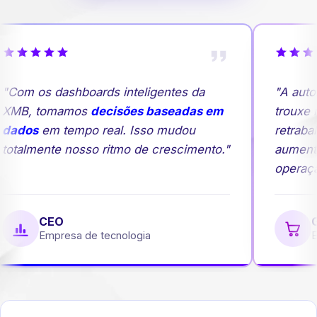
"Com os dashboards inteligentes da
"A auto
XMB, tomamos
decisões baseadas em
trouxe m
dados
em tempo real. Isso mudou
retrabal
totalmente nosso ritmo de crescimento."
aumento
operação
CEO
Ge
Empresa de tecnologia
Em