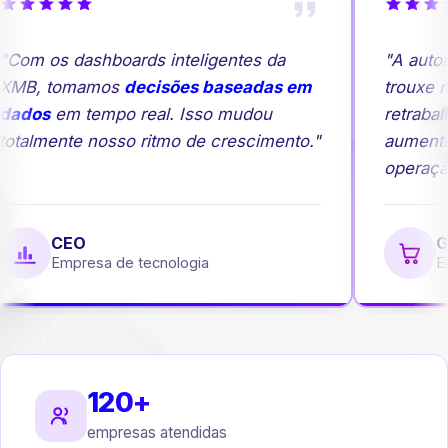
Com os dashboards inteligentes da
"A autom
XMB, tomamos
decisões baseadas em
trouxe ma
ados
em tempo real. Isso mudou
retrabal
otalmente nosso ritmo de crescimento."
aumento
operação
CEO
Ge
Empresa de tecnologia
Em
120+
empresas atendidas