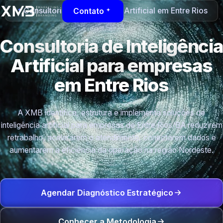
Consultoria de Inteligência Artificial em Entre Rios
Contato
Consultoria de Inteligência
Artificial para empresas
em Entre Rios
A XMB identifica, estrutura e implementa soluções de
inteligência artificial para empresas de Entre Rios/BA reduzirem
retrabalho, acelerarem o atendimento, conectarem dados e
aumentarem a eficiência da operação na região Nordeste.
Agendar Diagnóstico Estratégico
Conhecer a Metodologia