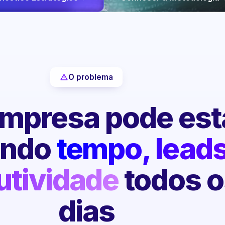
O problema
mpresa pode est
endo
tempo, leads
utividade
todos o
dias