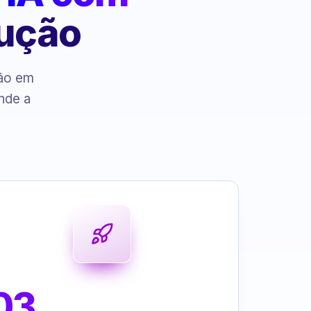
cução
ção em
nde a
03