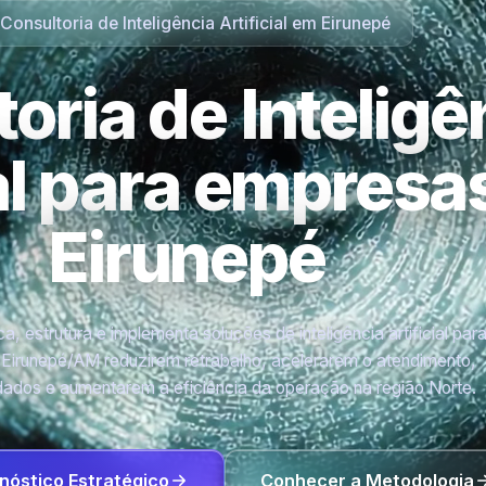
Consultoria de Inteligência Artificial em Eirunepé
oria de Inteligê
ial para empres
Eirunepé
a, estrutura e implementa soluções de inteligência artificial par
Eirunepé/AM reduzirem retrabalho, acelerarem o atendimento,
ados e aumentarem a eficiência da operação na região Norte.
nóstico Estratégico
Conhecer a Metodologia