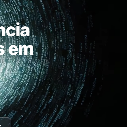
ncia
as em
a