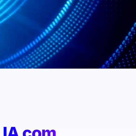
:
IA com