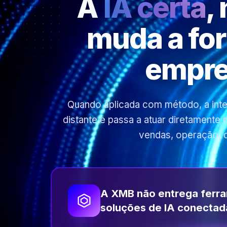
A
IA certa
,
muda a fo
empre
Quando aplicada com método, a inteli
distante e passa a atuar diretamente
vendas, operação, 
A XMB não entrega ferr
soluções de IA conectad