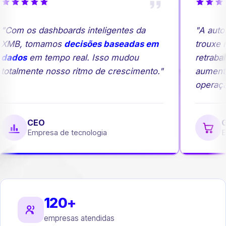
"Com os dashboards inteligentes da
"A auto
XMB, tomamos
decisões baseadas em
trouxe m
dados
em tempo real. Isso mudou
retrabal
totalmente nosso ritmo de crescimento."
aumento
operação
CEO
Ge
Empresa de tecnologia
Em
120+
empresas atendidas