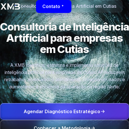
Consultoria de Inteligência Artificial em Cutias
Contato
Consultoria de Inteligência
Artificial para empresas
em Cutias
A XMB identifica, estrutura e implementa soluções de
inteligência artificial para empresas de Cutias/AP reduzirem
retrabalho, acelerarem o atendimento, conectarem dados e
aumentarem a eficiência da operação na região Norte.
Agendar Diagnóstico Estratégico
Conhecer a Metodologia