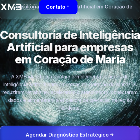
Consultoria de Inteligência Artificial em Coração de
Contato
Maria
Consultoria de Inteligência
Artificial para empresas
em Coração de Maria
A XMB identifica, estrutura e implementa soluções de
inteligência artificial para empresas de Coração de Maria/BA
reduzirem retrabalho, acelerarem o atendimento, conectarem
dados e aumentarem a eficiência da operação na região
Nordeste.
Agendar Diagnóstico Estratégico