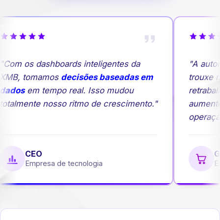
Com os dashboards inteligentes da
"A autom
MB, tomamos
decisões baseadas em
trouxe ma
ados
em tempo real. Isso mudou
retrabalh
otalmente nosso ritmo de crescimento."
aumento
operação
CEO
Ge
Empresa de tecnologia
Emp