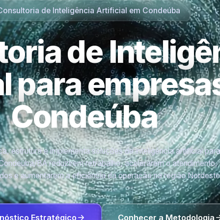
Consultoria de Inteligência Artificial em Condeúba
oria de Inteligê
ial para empres
Condeúba
a, estrutura e implementa soluções de inteligência artificial par
Condeúba/BA reduzirem retrabalho, acelerarem o atendimento,
os e aumentarem a eficiência da operação na região Nordeste
nóstico Estratégico
Conhecer a Metodologia