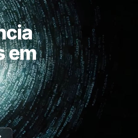
ncia
as em
a
.