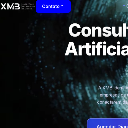
Contato
Consult
Artific
A XMB identific
empresas de 
conectarem dad
Agendar Diag