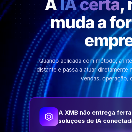
A
IA certa
,
muda a fo
empre
Quando aplicada com método, a inteli
distante e passa a atuar diretamente
vendas, operação, 
A XMB não entrega ferr
soluções de IA conectad