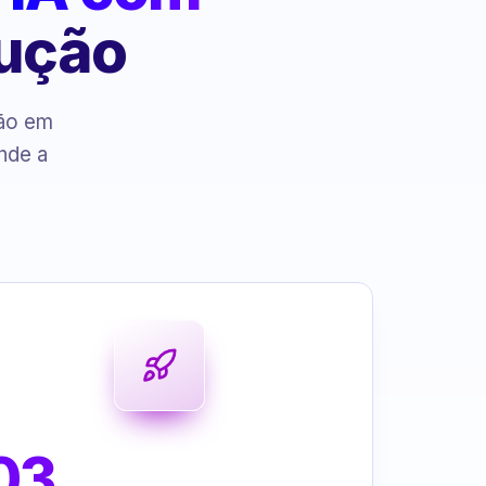
cução
ção em
nde a
03