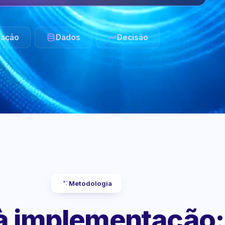
ação
Dados
Decisão
Metodologia
 à implementação