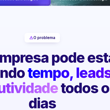
O problema
mpresa pode est
endo
tempo, leads
utividade
todos o
dias