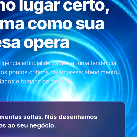
 no lugar certo,
rma como sua
sa opera
gência artificial deixa de ser uma tendência
 nos pontos críticos da empresa: atendimento,
dados e tomada de decisão.
amentas soltas. Nós desenhamos
as ao seu negócio.