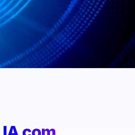
:
IA com