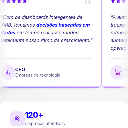
Com os dashboards inteligentes da
"A autom
XMB, tomamos
decisões baseadas em
trouxe ma
ados
em tempo real. Isso mudou
retrabal
otalmente nosso ritmo de crescimento."
aumento
operação
CEO
Ge
Empresa de tecnologia
Em
120+
empresas atendidas