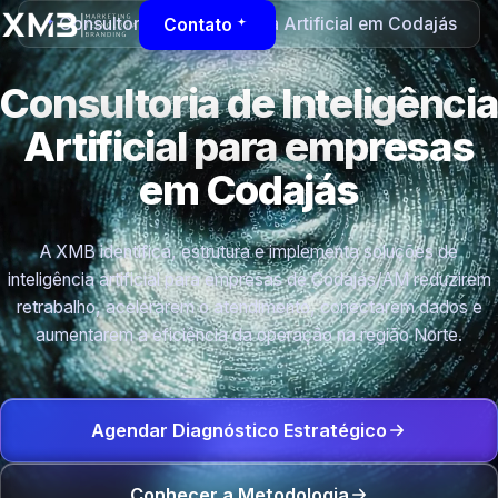
Consultoria de Inteligência Artificial em Codajás
Contato
Consultoria de Inteligência
Artificial para empresas
em Codajás
A XMB identifica, estrutura e implementa soluções de
inteligência artificial para empresas de Codajás/AM reduzirem
retrabalho, acelerarem o atendimento, conectarem dados e
aumentarem a eficiência da operação na região Norte.
Agendar Diagnóstico Estratégico
Conhecer a Metodologia