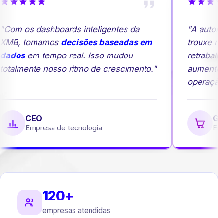
Com os dashboards inteligentes da
"A autom
MB, tomamos
decisões baseadas em
trouxe ma
ados
em tempo real. Isso mudou
retrabalh
otalmente nosso ritmo de crescimento."
aumento
operação
CEO
Ge
Empresa de tecnologia
Em
120+
empresas atendidas