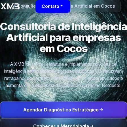
Consultoria de Inteligência Artificial em Cocos
Contato
Consultoria de Inteligência
Artificial para empresas
em Cocos
A XMB identifica, estrutura e implementa soluções de
inteligência artificial para empresas de Cocos/BA reduzirem
retrabalho, acelerarem o atendimento, conectarem dados e
aumentarem a eficiência da operação na região Nordeste.
Agendar Diagnóstico Estratégico
Conhecer a Metodologia