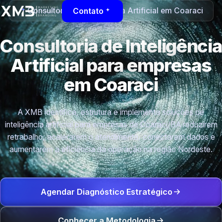
Consultoria de Inteligência Artificial em Coaraci
Contato
Consultoria de Inteligência
Artificial para empresas
em Coaraci
A XMB identifica, estrutura e implementa soluções de
inteligência artificial para empresas de Coaraci/BA reduzirem
retrabalho, acelerarem o atendimento, conectarem dados e
aumentarem a eficiência da operação na região Nordeste.
Agendar Diagnóstico Estratégico
Conhecer a Metodologia