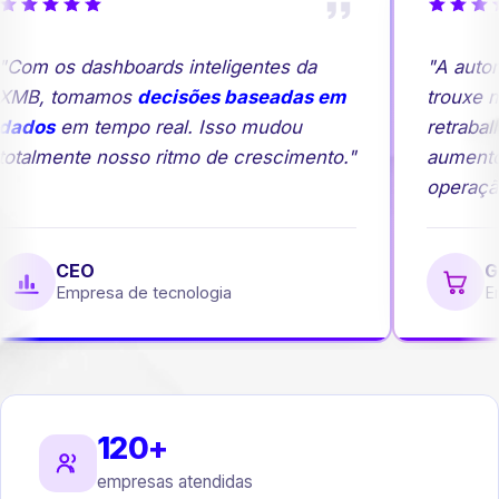
Com os dashboards inteligentes da
"A autom
MB, tomamos
decisões baseadas em
trouxe ma
ados
em tempo real. Isso mudou
retrabalh
otalmente nosso ritmo de crescimento."
aumento
operação
CEO
Ge
Empresa de tecnologia
Emp
120+
empresas atendidas