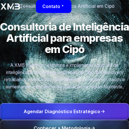
Consultoria de Inteligência Artificial em Cipó
Contato
Consultoria de Inteligência
Artificial para empresas
em Cipó
A XMB identifica, estrutura e implementa soluções de
inteligência artificial para empresas de Cipó/BA reduzirem
retrabalho, acelerarem o atendimento, conectarem dados e
aumentarem a eficiência da operação na região Nordeste.
Agendar Diagnóstico Estratégico
Conhecer a Metodologia