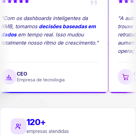
"Com os dashboards inteligentes da
"A auto
XMB, tomamos
decisões baseadas em
trouxe m
dados
em tempo real. Isso mudou
retrabal
totalmente nosso ritmo de crescimento."
aumento
operação
CEO
Ge
Empresa de tecnologia
Em
120+
empresas atendidas