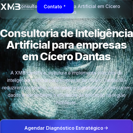
Consultoria de Inteligência Artificial em Cícero
Contato
Dantas
Consultoria de Inteligência
Artificial para empresas
em Cícero Dantas
A XMB identifica, estrutura e implementa soluções de
inteligência artificial para empresas de Cícero Dantas/BA
reduzirem retrabalho, acelerarem o atendimento, conectarem
dados e aumentarem a eficiência da operação na região
Nordeste.
Agendar Diagnóstico Estratégico