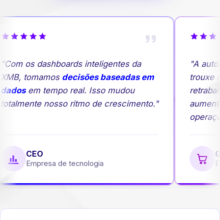
"Com os dashboards inteligentes da
"A auto
XMB, tomamos
decisões baseadas em
trouxe m
dados
em tempo real. Isso mudou
retrabal
totalmente nosso ritmo de crescimento."
aument
operação
CEO
G
Empresa de tecnologia
Em