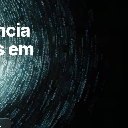
ncia
as em
a
.