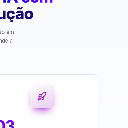
cução
ção em
nde a
03