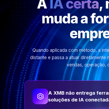
A
IA certa
,
muda a fo
empre
Quando aplicada com método, a inteli
distante e passa a atuar diretamente
vendas, operação, 
A XMB não entrega ferr
soluções de IA conectad