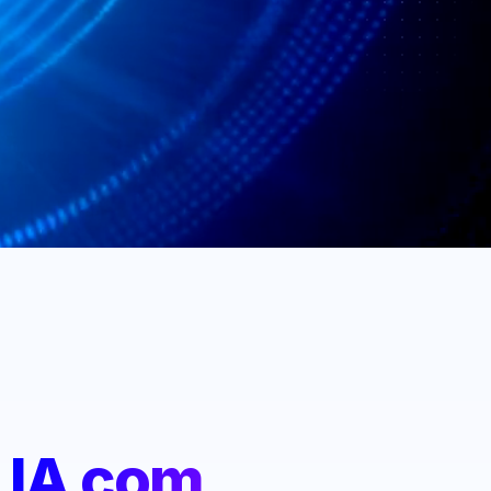
:
IA com