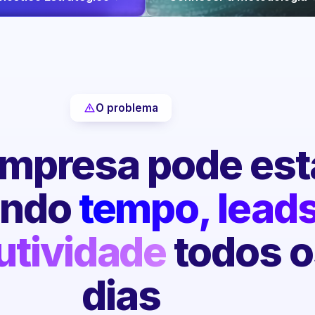
O problema
mpresa pode est
endo
tempo, leads
utividade
todos o
dias