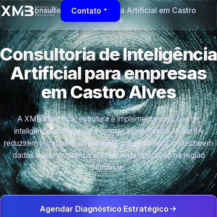
Consultoria de Inteligência Artificial em Castro
Contato
Alves
Consultoria de Inteligência
Artificial para empresas
em Castro Alves
A XMB identifica, estrutura e implementa soluções de
inteligência artificial para empresas de Castro Alves/BA
reduzirem retrabalho, acelerarem o atendimento, conectarem
dados e aumentarem a eficiência da operação na região
Nordeste.
Agendar Diagnóstico Estratégico