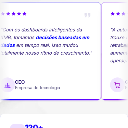
Com os dashboards inteligentes da
"A autom
XMB, tomamos
decisões baseadas em
trouxe ma
dados
em tempo real. Isso mudou
retrabal
otalmente nosso ritmo de crescimento."
aumento
operação
CEO
Ge
Empresa de tecnologia
Em
120+