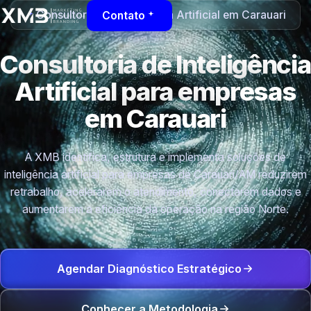
Consultoria de Inteligência Artificial em Carauari
Contato
Consultoria de Inteligência
Artificial para empresas
em Carauari
A XMB identifica, estrutura e implementa soluções de
inteligência artificial para empresas de Carauari/AM reduzirem
retrabalho, acelerarem o atendimento, conectarem dados e
aumentarem a eficiência da operação na região Norte.
Agendar Diagnóstico Estratégico
Conhecer a Metodologia