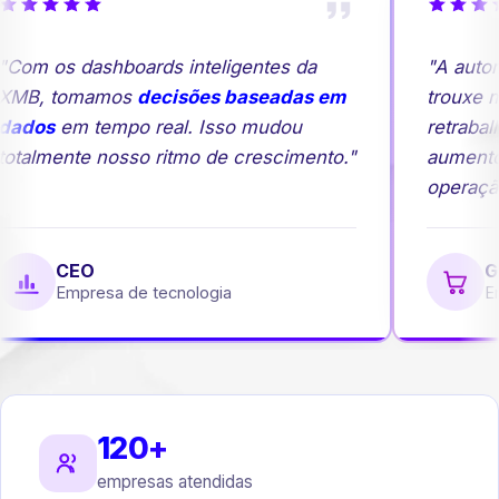
Com os dashboards inteligentes da
"A autom
MB, tomamos
decisões baseadas em
trouxe ma
ados
em tempo real. Isso mudou
retrabalh
otalmente nosso ritmo de crescimento."
aumento
operação
CEO
Ge
Empresa de tecnologia
Emp
120+
empresas atendidas