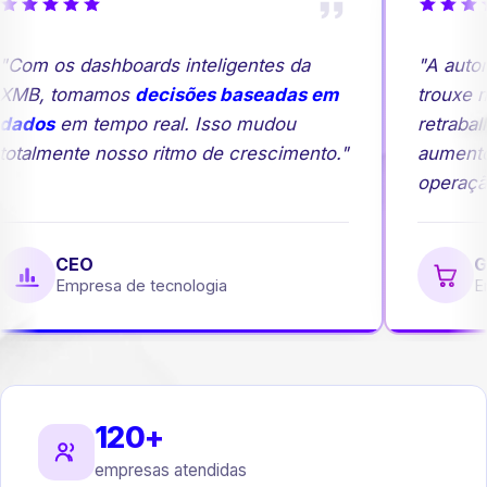
Com os dashboards inteligentes da
"A autom
XMB, tomamos
decisões baseadas em
trouxe ma
ados
em tempo real. Isso mudou
retrabal
otalmente nosso ritmo de crescimento."
aumento
operação
CEO
Ge
Empresa de tecnologia
Em
120+
empresas atendidas