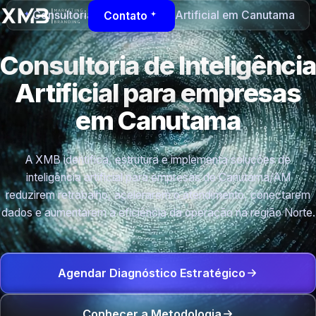
Consultoria de Inteligência Artificial em Canutama
Contato
Consultoria de Inteligência
Artificial para empresas
em Canutama
A XMB identifica, estrutura e implementa soluções de
inteligência artificial para empresas de Canutama/AM
reduzirem retrabalho, acelerarem o atendimento, conectarem
dados e aumentarem a eficiência da operação na região Norte.
Agendar Diagnóstico Estratégico
Conhecer a Metodologia