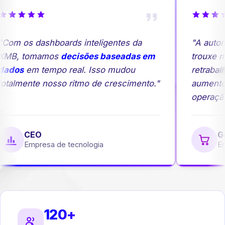
om os dashboards inteligentes da
"A autom
MB, tomamos
decisões baseadas em
trouxe mai
ados
em tempo real. Isso mudou
retrabalh
talmente nosso ritmo de crescimento."
aumento 
operação.
CEO
Ger
Empresa de tecnologia
Emp
120+