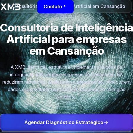
Consultoria de Inteligência Artificial em Cansanção
Contato
Consultoria de Inteligência
Artificial para empresas
em Cansanção
A XMB identifica, estrutura e implementa soluções de
inteligência artificial para empresas de Cansanção/BA
reduzirem retrabalho, acelerarem o atendimento, conectarem
dados e aumentarem a eficiência da operação na região
Nordeste.
Agendar Diagnóstico Estratégico