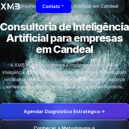
Consultoria de Inteligência Artificial em Candeal
Contato
Consultoria de Inteligência
Artificial para empresas
em Candeal
A XMB identifica, estrutura e implementa soluções de
inteligência artificial para empresas de Candeal/BA reduzirem
retrabalho, acelerarem o atendimento, conectarem dados e
aumentarem a eficiência da operação na região Nordeste.
Agendar Diagnóstico Estratégico
Conhecer a Metodologia