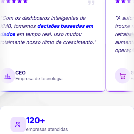
Com os dashboards inteligentes da
"A autom
MB, tomamos
decisões baseadas em
trouxe ma
ados
em tempo real. Isso mudou
retrabalh
otalmente nosso ritmo de crescimento."
aumento
operação
CEO
Ge
Empresa de tecnologia
Emp
120+
empresas atendidas