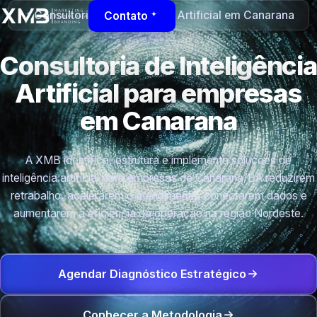
Consultoria de Inteligência Artificial em Canarana
Contato
Consultoria de Inteligência
Artificial para empresas
em Canarana
A XMB identifica, estrutura e implementa soluções de
inteligência artificial para empresas de Canarana/BA reduzirem
retrabalho, acelerarem o atendimento, conectarem dados e
aumentarem a eficiência da operação na região Nordeste.
Agendar Diagnóstico Estratégico
Conhecer a Metodologia