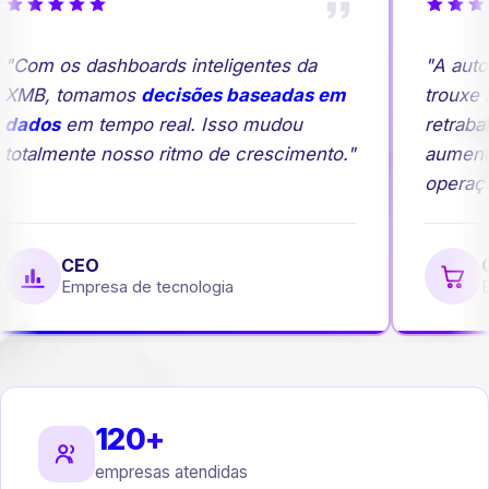
"Com os dashboards inteligentes da
"A auto
XMB, tomamos
decisões baseadas em
trouxe m
dados
em tempo real. Isso mudou
retrabal
totalmente nosso ritmo de crescimento."
aument
operação
CEO
G
Empresa de tecnologia
Em
120+
empresas atendidas