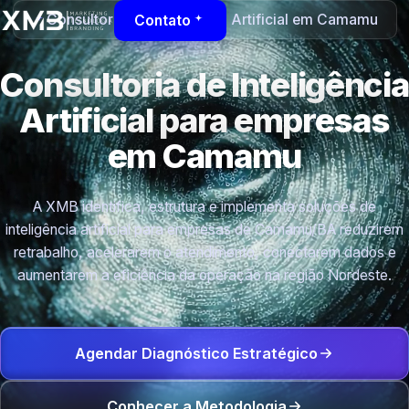
Consultoria de Inteligência Artificial em Camamu
Contato
Consultoria de Inteligência
Artificial para empresas
em Camamu
A XMB identifica, estrutura e implementa soluções de
inteligência artificial para empresas de Camamu/BA reduzirem
retrabalho, acelerarem o atendimento, conectarem dados e
aumentarem a eficiência da operação na região Nordeste.
Agendar Diagnóstico Estratégico
Conhecer a Metodologia