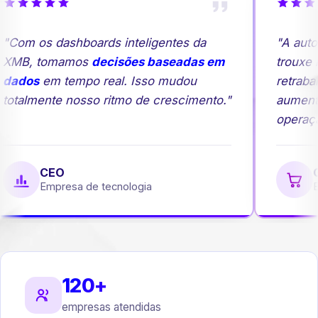
Com os dashboards inteligentes da
"A autom
XMB, tomamos
decisões baseadas em
trouxe ma
ados
em tempo real. Isso mudou
retrabal
otalmente nosso ritmo de crescimento."
aumento
operação
CEO
Ge
Empresa de tecnologia
Em
120+
empresas atendidas