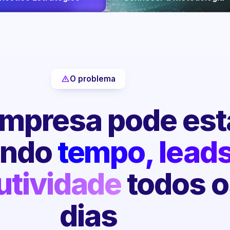
O problema
mpresa pode est
endo
tempo, leads
utividade
todos o
dias