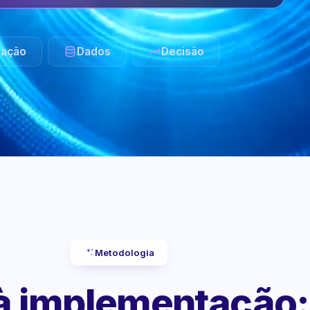
ação
Dados
Decisão
Metodologia
 à implementação