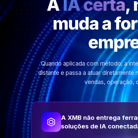
A
IA certa
,
muda a fo
empre
Quando aplicada com método, a inteli
distante e passa a atuar diretamente
vendas, operação, 
A XMB não entrega ferr
soluções de IA conectad