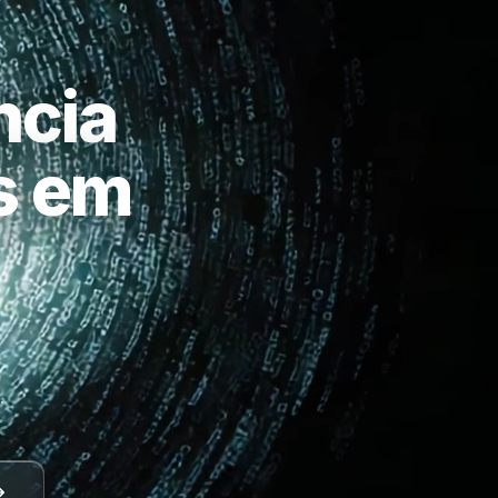
ncia
as em
a
.