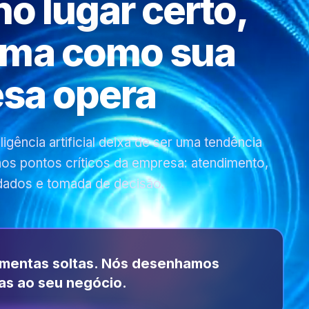
 no lugar certo,
rma como sua
sa opera
gência artificial deixa de ser uma tendência
 nos pontos críticos da empresa: atendimento,
dados e tomada de decisão.
amentas soltas. Nós desenhamos
as ao seu negócio.