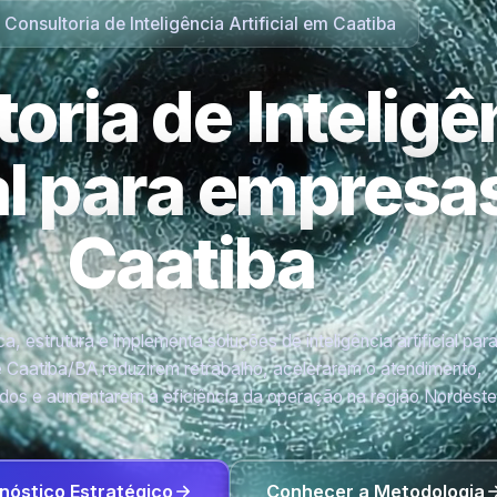
Consultoria de Inteligência Artificial em Caatiba
oria de Inteligê
ial para empres
Caatiba
a, estrutura e implementa soluções de inteligência artificial par
Caatiba/BA reduzirem retrabalho, acelerarem o atendimento,
os e aumentarem a eficiência da operação na região Nordeste
nóstico Estratégico
Conhecer a Metodologia