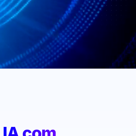
:
IA com