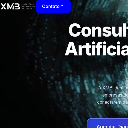
Contato
Consult
Artific
A XMB identific
empresas de 
conectarem dad
Agendar Diag