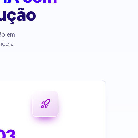
cução
ção em
nde a
03