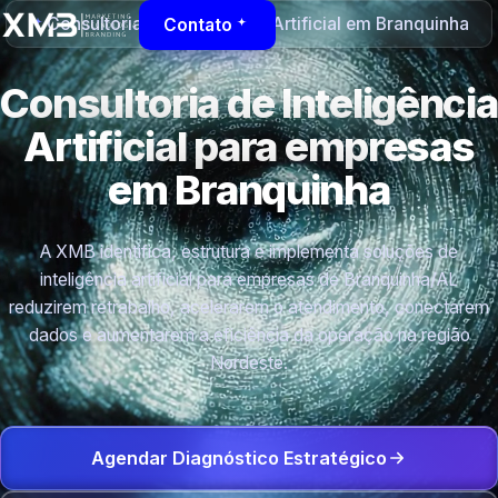
Consultoria de Inteligência Artificial em Branquinha
Contato
Consultoria de Inteligência
Artificial para empresas
em Branquinha
A XMB identifica, estrutura e implementa soluções de
inteligência artificial para empresas de Branquinha/AL
reduzirem retrabalho, acelerarem o atendimento, conectarem
dados e aumentarem a eficiência da operação na região
Nordeste.
Agendar Diagnóstico Estratégico