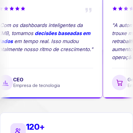
om os dashboards inteligentes da
"A automa
MB, tomamos
decisões baseadas em
trouxe mai
ados
em tempo real. Isso mudou
retrabalh
talmente nosso ritmo de crescimento."
aumento 
operação.
CEO
Ger
Empresa de tecnologia
Emp
120+