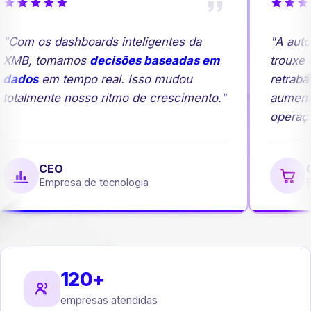
"Com os dashboards inteligentes da
"A auto
XMB, tomamos
decisões baseadas em
trouxe m
dados
em tempo real. Isso mudou
retraba
totalmente nosso ritmo de crescimento."
aument
operaçã
CEO
G
Empresa de tecnologia
E
120+
empresas atendidas