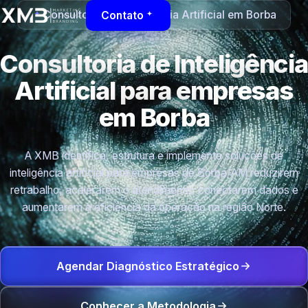
Consultoria de Inteligência Artificial em Borba
Contato
Consultoria de Inteligência
Artificial para empresas
em Borba
A XMB identifica, estrutura e implementa soluções de
inteligência artificial para empresas de Borba/AM reduzirem
retrabalho, acelerarem o atendimento, conectarem dados e
aumentarem a eficiência da operação na região Norte.
Agendar Diagnóstico Estratégico
Conhecer a Metodologia