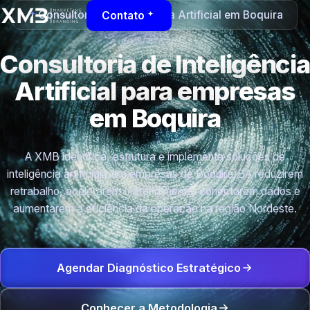
Consultoria de Inteligência Artificial em Boquira
Contato
Consultoria de Inteligência
Artificial para empresas
em Boquira
A XMB identifica, estrutura e implementa soluções de
inteligência artificial para empresas de Boquira/BA reduzirem
retrabalho, acelerarem o atendimento, conectarem dados e
aumentarem a eficiência da operação na região Nordeste.
Agendar Diagnóstico Estratégico
Conhecer a Metodologia