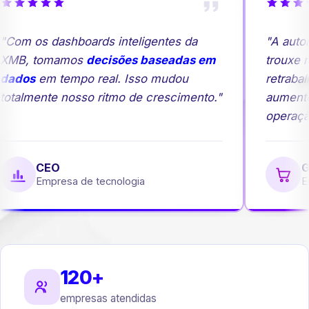
Com os dashboards inteligentes da
"A autom
XMB, tomamos
decisões baseadas em
trouxe ma
dados
em tempo real. Isso mudou
retrabal
otalmente nosso ritmo de crescimento."
aumento
operação
CEO
Ge
Empresa de tecnologia
Em
120+
empresas atendidas