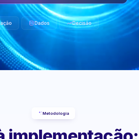
ação
Dados
Decisão
Metodologia
 à implementação