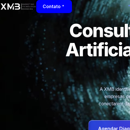
Contato
Consult
Artific
A XMB identific
empresas de
conectarem dad
Agendar Diag