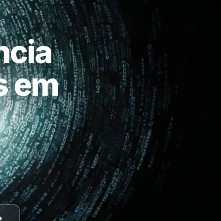
ncia
as em
a
.