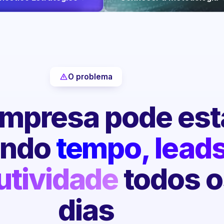
O problema
mpresa pode est
endo
tempo, leads
utividade
todos o
dias