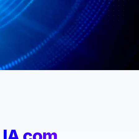
:
IA com