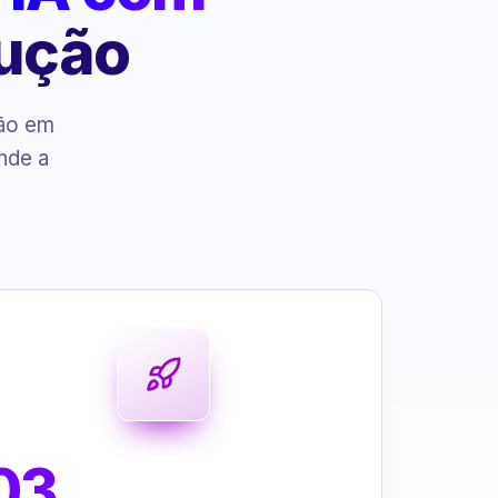
cução
ção em
nde a
03