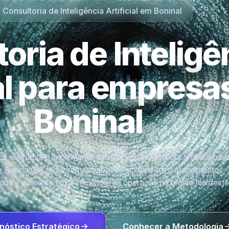
Consultoria de Inteligência Artificial em Boninal
oria de Inteligê
ial para empres
Boninal
a, estrutura e implementa soluções de inteligência artificial par
 Boninal/BA reduzirem retrabalho, acelerarem o atendimento,
os e aumentarem a eficiência da operação na região Nordeste
nóstico Estratégico
Conhecer a Metodologia