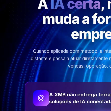
A
IA certa
,
muda a fo
empre
Quando aplicada com método, a inteli
distante e passa a atuar diretamente
vendas, operação, 
A XMB não entrega ferr
soluções de IA conectad