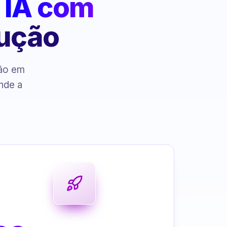
:
IA com
cução
ção em
nde a