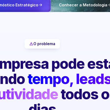
nóstico Estratégico
Conhecer a Metodologia
O problema
mpresa pode est
endo
tempo, leads
utividade
todos o
dias