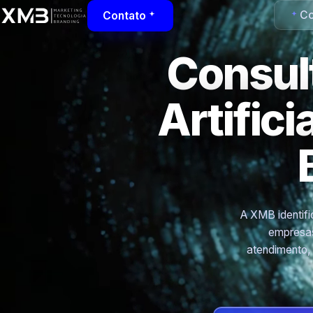
Co
Contato
Consult
Artific
A XMB identific
empresas
atendimento,