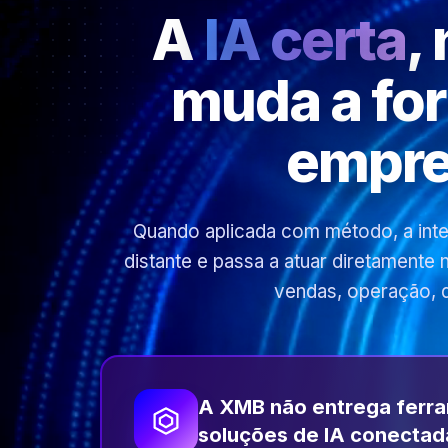
A
IA certa
,
muda a fo
empre
Quando aplicada com método, a inteli
distante e passa a atuar diretamente
vendas, operação, 
A XMB não entrega ferr
soluções de IA conectad