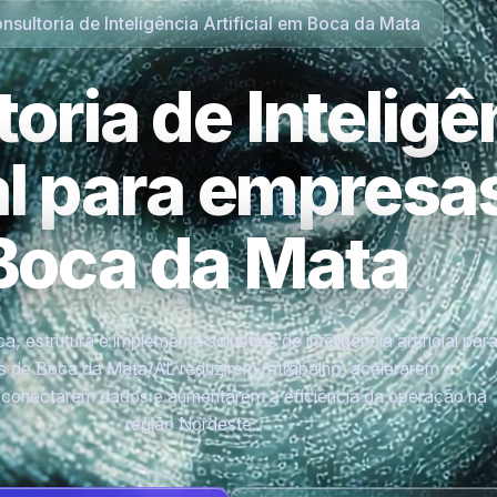
nsultoria de Inteligência Artificial em Boca da Mata
oria de Inteligê
ial para empres
Boca da Mata
a, estrutura e implementa soluções de inteligência artificial par
 de Boca da Mata/AL reduzirem retrabalho, acelerarem o
 conectarem dados e aumentarem a eficiência da operação na
região Nordeste.