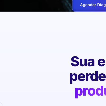
Agendar Diag
Sua e
perd
prod