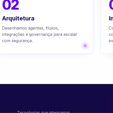
02
Arquitetura
I
Desenhamos agentes, fluxos,
C
integrações e governança para escalar
c
com segurança.
ev
Tecnologias que integramos