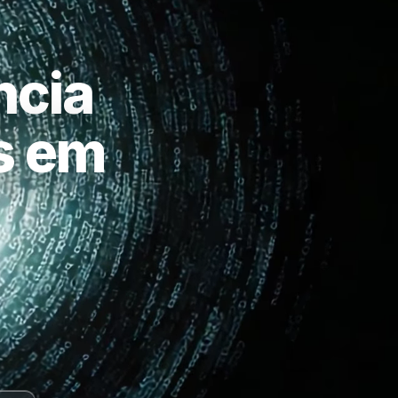
ncia
as em
a