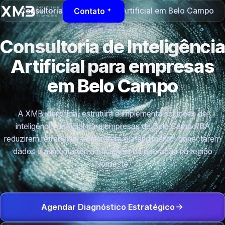
Consultoria de Inteligência Artificial em Belo Campo
Contato
Consultoria de Inteligência
Artificial para empresas
em Belo Campo
A XMB identifica, estrutura e implementa soluções de
inteligência artificial para empresas de Belo Campo/BA
reduzirem retrabalho, acelerarem o atendimento, conectarem
dados e aumentarem a eficiência da operação na região
Nordeste.
Agendar Diagnóstico Estratégico