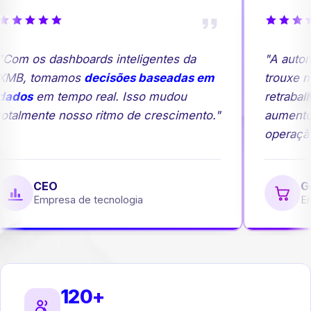
Com os dashboards inteligentes da
"A autom
MB, tomamos
decisões baseadas em
trouxe ma
ados
em tempo real. Isso mudou
retrabalh
otalmente nosso ritmo de crescimento."
aumento
operação.
CEO
Ge
Empresa de tecnologia
Emp
120+