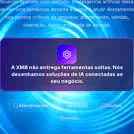
Quando aplicada com método, a inteligência artificial deixa
de ser uma tendência distante e passa a atuar diretamente
nos pontos críticos da empresa: atendimento, vendas,
operação, dados e tomada de decisão.
A XMB não entrega ferramentas soltas. Nós
desenhamos soluções de IA conectadas ao
seu negócio.
Atendimento
Operação
Dados
Decisão