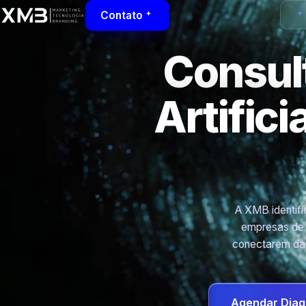
Contato
Consult
Artific
A XMB identific
empresas de 
conectarem dad
Agendar Diag