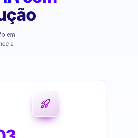
cução
ção em
nde a
03