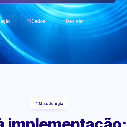
ação
Dados
Decisão
Metodologia
 à implementação