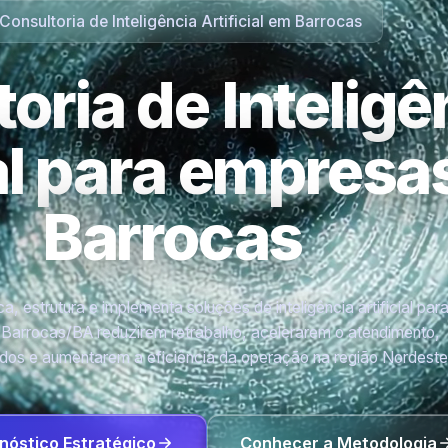
Consultoria de Inteligência Artificial em Barrocas
oria de Inteligê
ial para empres
Barrocas
a, estrutura e implementa soluções de inteligência artificial par
Barrocas/BA reduzirem retrabalho, acelerarem o atendimento,
os e aumentarem a eficiência da operação na região Nordeste
nóstico Estratégico
Conhecer a Metodologia