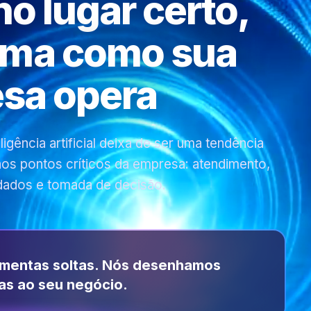
 no lugar certo,
rma como sua
sa opera
gência artificial deixa de ser uma tendência
 nos pontos críticos da empresa: atendimento,
dados e tomada de decisão.
amentas soltas. Nós desenhamos
as ao seu negócio.