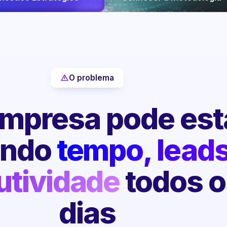
O problema
mpresa pode est
endo
tempo, leads
utividade
todos o
dias