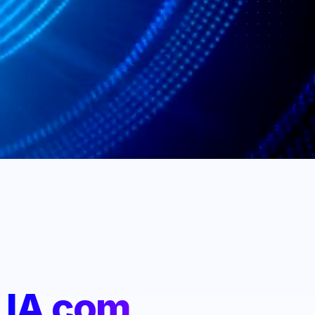
:
IA com