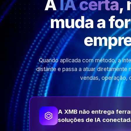
A
IA certa
,
muda a fo
empre
Quando aplicada com método, a inteli
distante e passa a atuar diretamente
vendas, operação, 
A XMB não entrega ferr
soluções de IA conectad