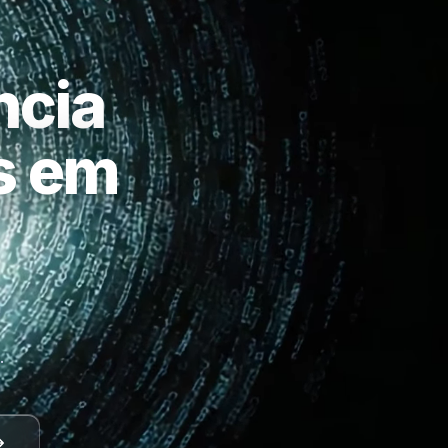
ncia
as em
a
.