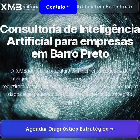
Consultoria de Inteligência Artificial em Barro Preto
Contato
Consultoria de Inteligência
Artificial para empresas
em Barro Preto
A XMB identifica, estrutura e implementa soluções de
inteligência artificial para empresas de Barro Preto/BA
reduzirem retrabalho, acelerarem o atendimento, conectarem
dados e aumentarem a eficiência da operação na região
Nordeste.
Agendar Diagnóstico Estratégico