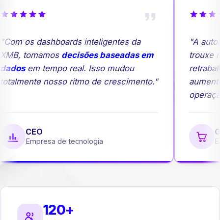
Com os dashboards inteligentes da
"A autom
XMB, tomamos
decisões baseadas em
trouxe ma
dados
em tempo real. Isso mudou
retrabal
otalmente nosso ritmo de crescimento."
aumento
operação
CEO
Ge
Empresa de tecnologia
Em
120+