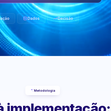
ação
Dados
Decisão
Metodologia
 à implementação