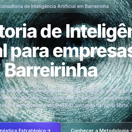
onsultoria de Inteligência Artificial em Barreirinha
oria de Inteligê
ial para empres
Barreirinha
a, estrutura e implementa soluções de inteligência artificial par
arreirinha/AM reduzirem retrabalho, acelerarem o atendimento,
ados e aumentarem a eficiência da operação na região Norte.
nóstico Estratégico
Conhecer a Metodologia