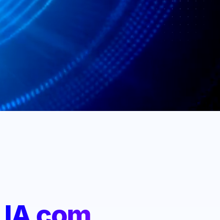
:
IA com