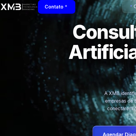
C
Contato
Consult
Artific
A XMB identific
empresas de B
conectarem d
Agendar Diag