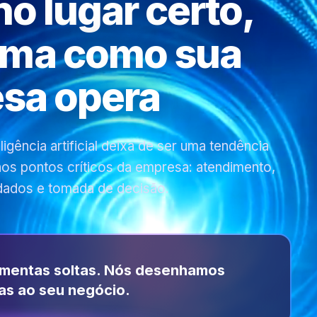
 no lugar certo,
rma como sua
sa opera
gência artificial deixa de ser uma tendência
 nos pontos críticos da empresa: atendimento,
dados e tomada de decisão.
amentas soltas. Nós desenhamos
as ao seu negócio.