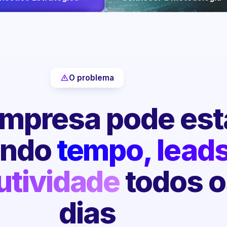
O problema
mpresa pode est
endo
tempo, leads
utividade
todos o
dias