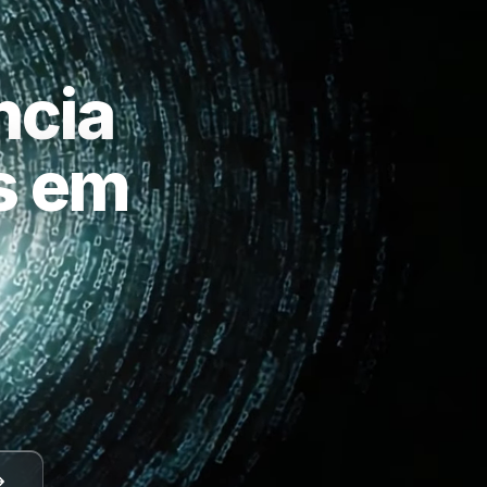
ncia
as em
a