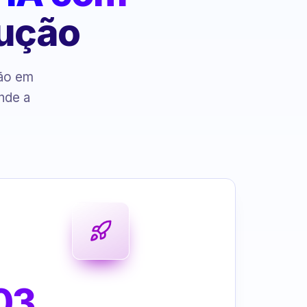
cução
ção em
nde a
03