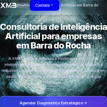
Consultoria de Inteligência Artificial em Barra do
Contato
Rocha
Consultoria de Inteligência
Artificial para empresas
em Barra do Rocha
A XMB identifica, estrutura e implementa soluções de
inteligência artificial para empresas de Barra do Rocha/BA
reduzirem retrabalho, acelerarem o atendimento, conectarem
dados e aumentarem a eficiência da operação na região
Nordeste.
Agendar Diagnóstico Estratégico