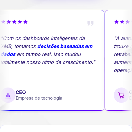
"Com os dashboards inteligentes da
"A auto
XMB, tomamos
decisões baseadas em
trouxe m
dados
em tempo real. Isso mudou
retrabal
totalmente nosso ritmo de crescimento."
aumento
operação
CEO
Ge
Empresa de tecnologia
Em