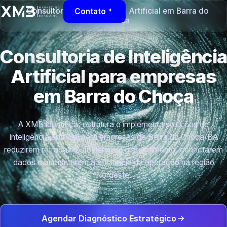
Consultoria de Inteligência Artificial em Barra do
Contato
Choça
Consultoria de Inteligência
Artificial para empresas
em Barra do Choça
A XMB identifica, estrutura e implementa soluções de
inteligência artificial para empresas de Barra do Choça/BA
reduzirem retrabalho, acelerarem o atendimento, conectarem
dados e aumentarem a eficiência da operação na região
Nordeste.
Agendar Diagnóstico Estratégico