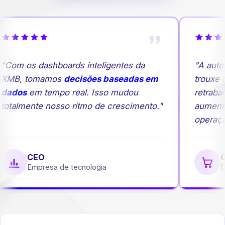
Com os dashboards inteligentes da
"A autom
MB, tomamos
decisões baseadas em
trouxe ma
ados
em tempo real. Isso mudou
retrabalh
otalmente nosso ritmo de crescimento."
aumento
operação
CEO
Ge
Empresa de tecnologia
Emp