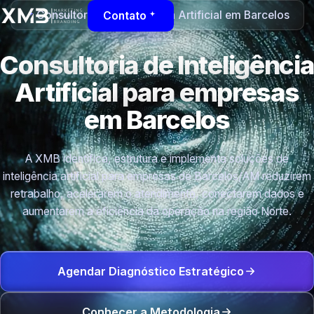
Consultoria de Inteligência Artificial em Barcelos
Contato
Consultoria de Inteligência
Artificial para empresas
em Barcelos
A XMB identifica, estrutura e implementa soluções de
inteligência artificial para empresas de Barcelos/AM reduzirem
retrabalho, acelerarem o atendimento, conectarem dados e
aumentarem a eficiência da operação na região Norte.
Agendar Diagnóstico Estratégico
Conhecer a Metodologia