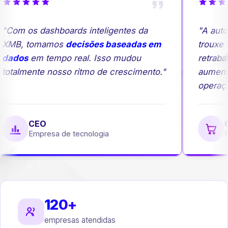
Com os dashboards inteligentes da
"A autom
XMB, tomamos
decisões baseadas em
trouxe ma
dados
em tempo real. Isso mudou
retrabal
otalmente nosso ritmo de crescimento."
aumento
operação
CEO
Ge
Empresa de tecnologia
Em
120+
empresas atendidas