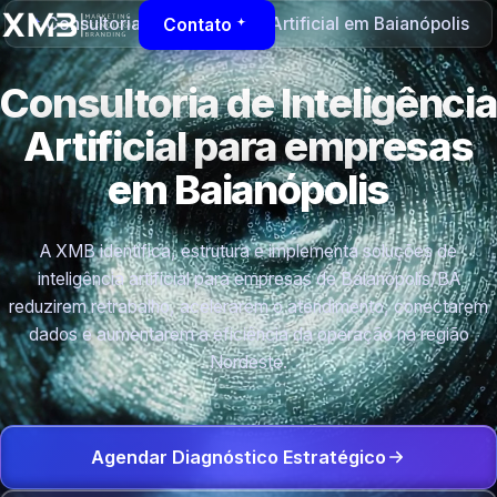
Consultoria de Inteligência Artificial em Baianópolis
Contato
Consultoria de Inteligência
Artificial para empresas
em Baianópolis
A XMB identifica, estrutura e implementa soluções de
inteligência artificial para empresas de Baianópolis/BA
reduzirem retrabalho, acelerarem o atendimento, conectarem
dados e aumentarem a eficiência da operação na região
Nordeste.
Agendar Diagnóstico Estratégico