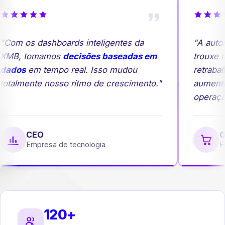
Com os dashboards inteligentes da
"A autom
MB, tomamos
decisões baseadas em
trouxe ma
ados
em tempo real. Isso mudou
retrabalh
otalmente nosso ritmo de crescimento."
aumento
operação
CEO
Ge
Empresa de tecnologia
Em
120+