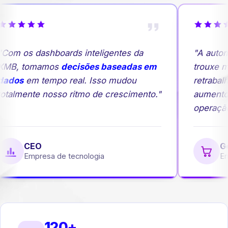
Com os dashboards inteligentes da
"A autom
MB, tomamos
decisões baseadas em
trouxe ma
ados
em tempo real. Isso mudou
retrabalh
otalmente nosso ritmo de crescimento."
aumento
operação.
CEO
Ger
Empresa de tecnologia
Emp
120+