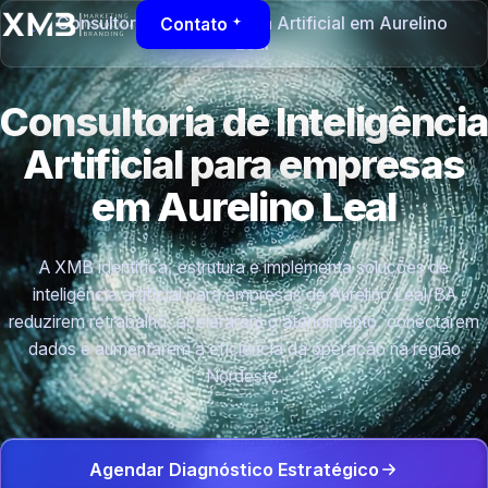
Consultoria de Inteligência Artificial em Aurelino
Contato
Leal
Consultoria de Inteligência
Artificial para empresas
em Aurelino Leal
A XMB identifica, estrutura e implementa soluções de
inteligência artificial para empresas de Aurelino Leal/BA
reduzirem retrabalho, acelerarem o atendimento, conectarem
dados e aumentarem a eficiência da operação na região
Nordeste.
Agendar Diagnóstico Estratégico