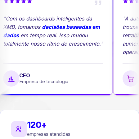
"Com os dashboards inteligentes da
"A auto
XMB, tomamos
decisões baseadas em
trouxe m
dados
em tempo real. Isso mudou
retrabal
totalmente nosso ritmo de crescimento."
aument
operaçã
CEO
G
Empresa de tecnologia
E
120+
empresas atendidas