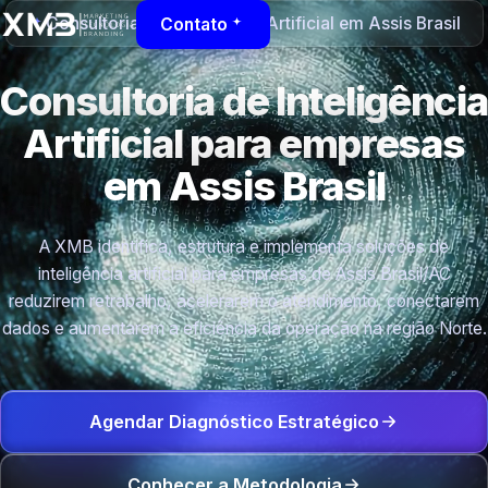
Consultoria de Inteligência Artificial em Assis Brasil
Contato
Consultoria de Inteligência
Artificial para empresas
em Assis Brasil
A XMB identifica, estrutura e implementa soluções de
inteligência artificial para empresas de Assis Brasil/AC
reduzirem retrabalho, acelerarem o atendimento, conectarem
dados e aumentarem a eficiência da operação na região Norte.
Agendar Diagnóstico Estratégico
Conhecer a Metodologia