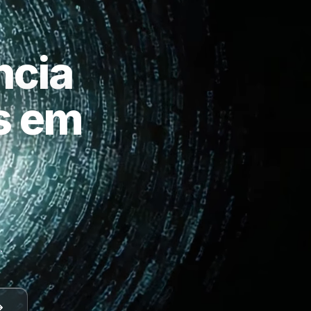
ncia
as em
a
.