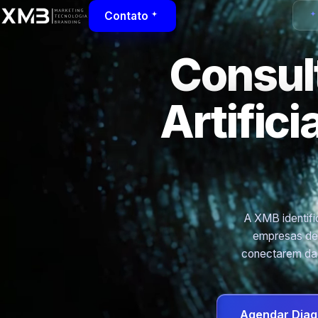
Contato
Consult
Artific
A XMB identific
empresas de 
conectarem dad
Agendar Diag