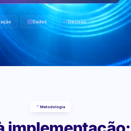
ação
Dados
Decisão
Metodologia
 à implementação