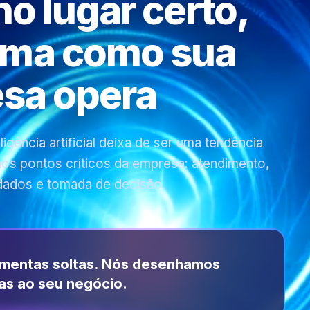
 no lugar certo,
rma como sua
sa opera
gência artificial deixa de ser uma tendência
 nos pontos críticos da empresa: atendimento,
dados e tomada de decisão.
amentas soltas. Nós desenhamos
as ao seu negócio.