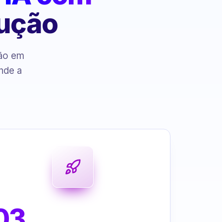
cução
ção em
nde a
03