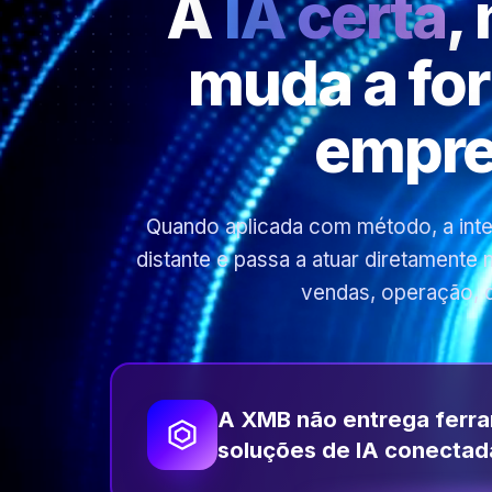
A
IA certa
,
muda a fo
empre
Quando aplicada com método, a inteli
distante e passa a atuar diretamente
vendas, operação, 
A XMB não entrega ferr
soluções de IA conectad