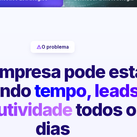
O problema
mpresa pode est
endo
tempo, leads
utividade
todos o
dias