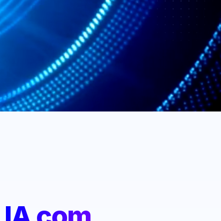
:
IA com