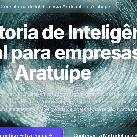
Consultoria de Inteligência Artificial em Aratuípe
oria de Inteligê
ial para empres
Aratuípe
a, estrutura e implementa soluções de inteligência artificial par
Aratuípe/BA reduzirem retrabalho, acelerarem o atendimento,
os e aumentarem a eficiência da operação na região Nordeste
nóstico Estratégico
Conhecer a Metodologia