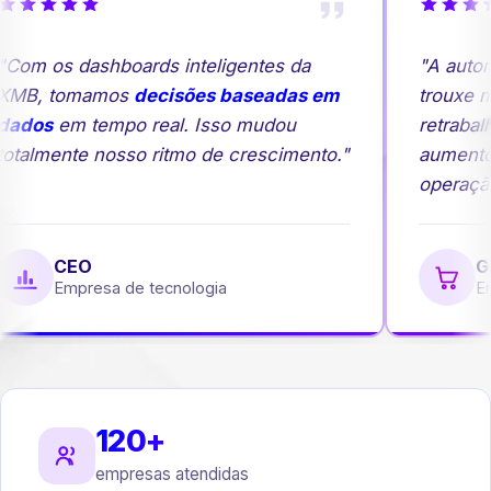
Com os dashboards inteligentes da
"A autom
MB, tomamos
decisões baseadas em
trouxe ma
ados
em tempo real. Isso mudou
retrabalh
otalmente nosso ritmo de crescimento."
aumento
operação
CEO
Ge
Empresa de tecnologia
Emp
120+
empresas atendidas