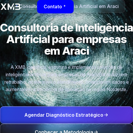
Consultoria de Inteligência Artificial em Araci
Contato
Consultoria de Inteligência
Artificial para empresas
em Araci
A XMB identifica, estrutura e implementa soluções de
inteligência artificial para empresas de Araci/BA reduzirem
retrabalho, acelerarem o atendimento, conectarem dados e
aumentarem a eficiência da operação na região Nordeste.
Agendar Diagnóstico Estratégico
Conhecer a Metodologia