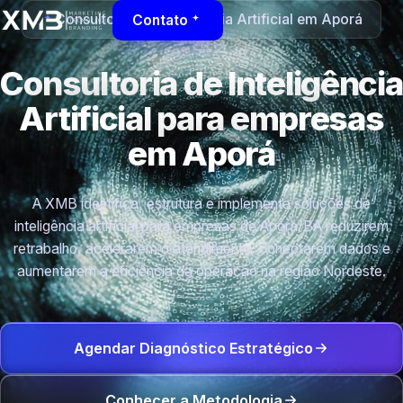
Consultoria de Inteligência Artificial em Aporá
Contato
Consultoria de Inteligência
Artificial para empresas
em Aporá
A XMB identifica, estrutura e implementa soluções de
inteligência artificial para empresas de Aporá/BA reduzirem
retrabalho, acelerarem o atendimento, conectarem dados e
aumentarem a eficiência da operação na região Nordeste.
Agendar Diagnóstico Estratégico
Conhecer a Metodologia