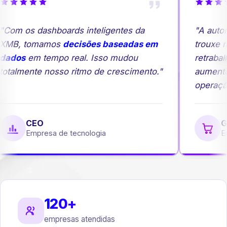
Com os dashboards inteligentes da
"A autom
MB, tomamos
decisões baseadas em
trouxe ma
ados
em tempo real. Isso mudou
retrabalh
otalmente nosso ritmo de crescimento."
aumento
operação
CEO
Ge
Empresa de tecnologia
Emp
120+
empresas atendidas