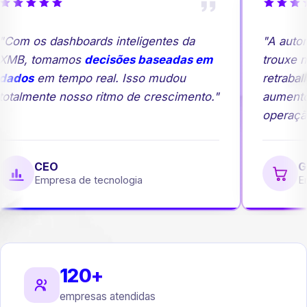
Com os dashboards inteligentes da
"A autom
MB, tomamos
decisões baseadas em
trouxe ma
ados
em tempo real. Isso mudou
retrabalh
otalmente nosso ritmo de crescimento."
aumento
operação
CEO
Ge
Empresa de tecnologia
Emp
120+
empresas atendidas