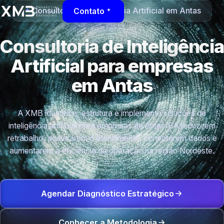
Consultoria de Inteligência Artificial em Antas
Contato
Consultoria de Inteligência
Artificial para empresas
em Antas
A XMB identifica, estrutura e implementa soluções de
inteligência artificial para empresas de Antas/BA reduzirem
retrabalho, acelerarem o atendimento, conectarem dados e
aumentarem a eficiência da operação na região Nordeste.
Agendar Diagnóstico Estratégico
Conhecer a Metodologia