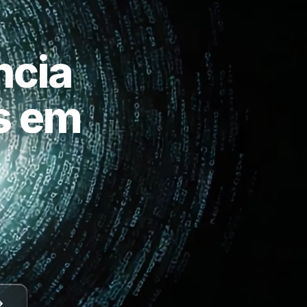
ncia
as em
a
.