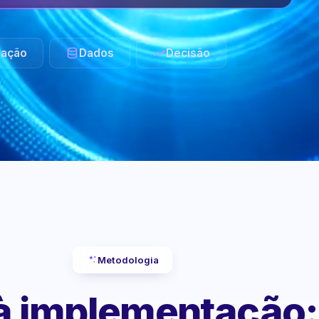
ação
Dados
Decisão
Metodologia
 à implementação