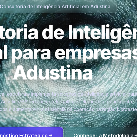
Consultoria de Inteligência Artificial em Adustina
oria de Inteligê
ial para empres
Adustina
a, estrutura e implementa soluções de inteligência artificial par
Adustina/BA reduzirem retrabalho, acelerarem o atendimento,
os e aumentarem a eficiência da operação na região Nordeste
nóstico Estratégico
Conhecer a Metodologia