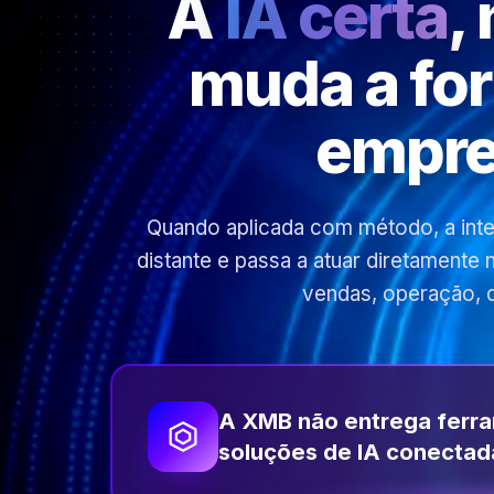
A
IA certa
,
muda a fo
empre
Quando aplicada com método, a inteli
distante e passa a atuar diretamente
vendas, operação, 
A XMB não entrega ferr
soluções de IA conectad