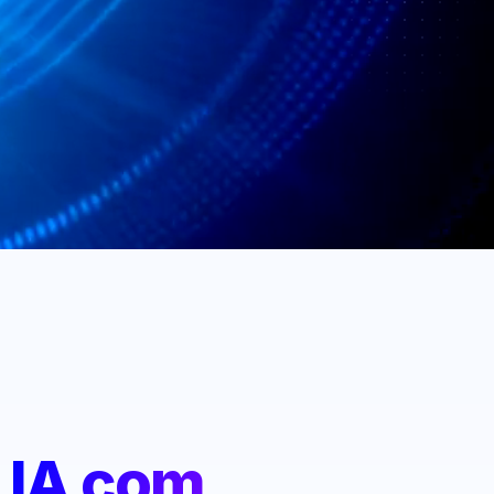
:
IA com