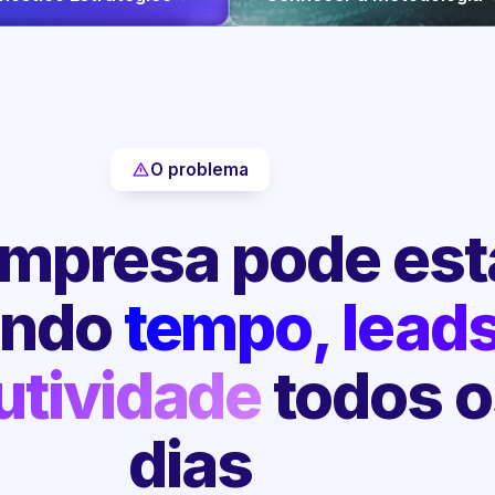
O problema
mpresa pode est
endo
tempo, leads
utividade
todos o
dias