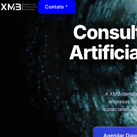
Contato
Consult
Artific
A XMB identific
empresas de 
conectarem dad
Agendar Diag