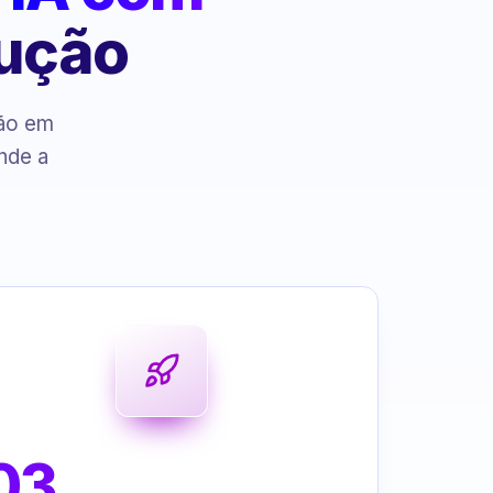
cução
ção em
nde a
03